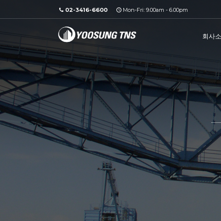
02-3416-6600
Mon-Fri: 9.00am - 6.00pm
회사