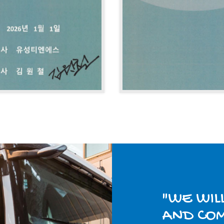
"WE WIL
AND CO